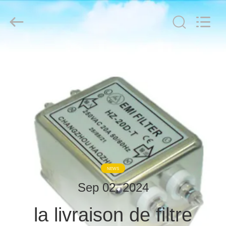
derlandse
ληνικά
日
本語
한국
दी
Türkçe
ndonesia
FIL
iếng Việt
فارسی
D'ACIER
Polski
À
Chine
FAIBLE
Bon
Qualité
TENEUR
Salle
de
blindage
EN
RF
Supplier.
Copyright
CARBONE
©
2021
-
NEWS
2026
Changzhou
PRODUITS
Haozhuo
Sep 02, 2024
Electronic
Co.,
Ltd..
All
la livraison de filtre
À
Rights
Reserved.