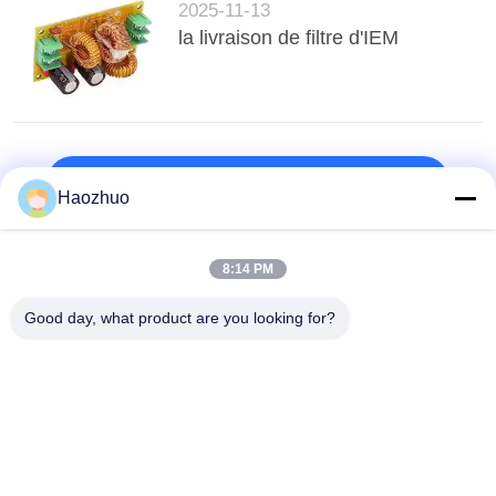
2025-11-13
la livraison de filtre d'IEM
top
Haozhuo
8:14 PM
Catégories populaires
Tous
Good day, what product are you looking for?
Salle De Blindage 
CHAMBRE 
RF
ANECHOIQUE EMC
Cage De Faraday 
Boîte De Blindage 
De Mri
RF
Filtre De Ligne 
Filtres De Ligne De 