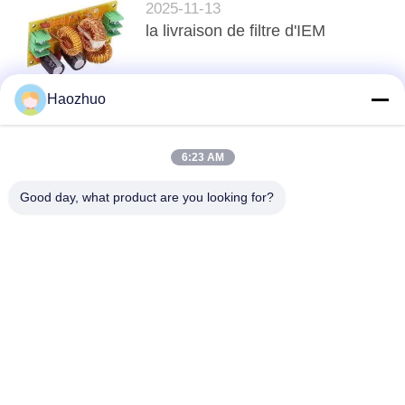
2025-11-13
la livraison de filtre d'IEM
Haozhuo
top
6:23 AM
Good day, what product are you looking for?
Catégories populaires
Tous
Salle De Blindage 
CHAMBRE 
RF
ANECHOIQUE EMC
Cage De Faraday 
Boîte De Blindage 
De Mri
RF
Filtre De Ligne 
Filtres De Ligne De 