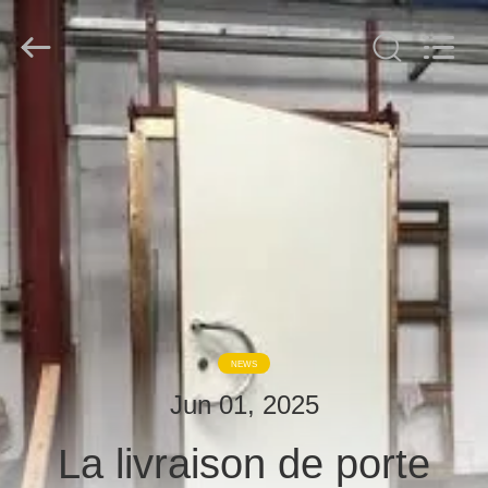
derlandse
ληνικά
日
本語
한국
दी
Türkçe
ndonesia
FIL
iếng Việt
فارسی
D'ACIER
Polski
À
Chine
FAIBLE
Bon
Qualité
TENEUR
Salle
de
blindage
EN
RF
Supplier.
Copyright
CARBONE
©
2021
-
NEWS
2026
Changzhou
PRODUITS
Haozhuo
Jun 01, 2025
Electronic
Co.,
Ltd..
All
La livraison de porte
À
Rights
Reserved.