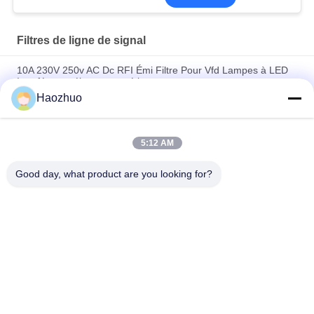
Filtres de ligne de signal
10A 230V 250v AC Dc RFI Émi Filtre Pour Vfd Lampes à LED
Interférence électromagnétique
Haozhuo
Filtre EMI passif solaire triphasé pour onduleurs PV 440
480VAC 5A chambre anéchoïque CEM
5:12 AM
C.A. de la ligne électrique IFR EMI Filter 10a 230v de bruit
d'Ethernet de LC pour le système d'alimentation
Good day, what product are you looking for?
Catégories populaires
Tous
Salle De Blindage 
CHAMBRE 
RF
ANECHOIQUE EMC
Cage De Faraday 
Boîte De Blindage 
De Mri
RF