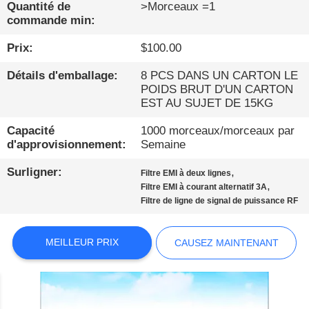
PROPOS
Quantité de
>Morceaux =1
commande min:
DE
Prix:
$100.00
NOUS
Détails d'emballage:
8 PCS DANS UN CARTON LE
POIDS BRUT D'UN CARTON
VISITE
EST AU SUJET DE 15KG
D'USINE
Capacité
1000 morceaux/morceaux par
d'approvisionnement:
Semaine
CONDITIONS
Surligner:
,
Filtre EMI à deux lignes
DE
,
Filtre EMI à courant alternatif 3A
Filtre de ligne de signal de puissance RF
PAIEMENT
MEILLEUR PRIX
CAUSEZ MAINTENANT
CONTACTEZ-
NOUS