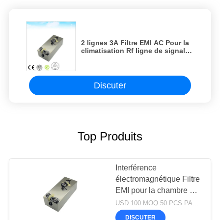
2 lignes 3A Filtre EMI AC Pour la
climatisation Rf ligne de signal
de puissance Filtre rf salle de
blindage rf salle blindée
Discuter
Top Produits
Interférence
électromagnétique Filtre
EMI pour la chambre Vfd
EMI et la salle de
USD 100 MOQ:50 PCS PAR ORDRE
blindage
DISCUTER