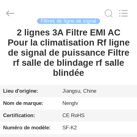
Changzhou
Haozhuo
Electronic
Co.,
Ltd..
Filtres de ligne de signal
All
Rights
Reserved.
2 lignes 3A Filtre EMI AC
FIL
Pour la climatisation Rf ligne
D'ACIER
de signal de puissance Filtre
À
rf salle de blindage rf salle
FAIBLE
blindée
TENEUR
EN
CARBONE
Lieu d'origine:
Jiangsu, Chine
Nom de marque:
Nenglv
PRODUITS
Certification:
CE RoHS
Numéro de modèle:
SF-K2
À