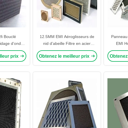
i Bouclé
12.5MM EMI Aéroglisseurs de
Panneau 
uidage d'ondes
nid d'abeille Filtre en acier
EMI H
 IRM RF EMC
inoxydable Panneaux de
chambre 
lleur prix
Obtenez le meilleur prix
Obtenez 
le de blindage
ventilation de nid d'abeille
cage
 anechoïque