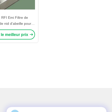
RFI Emi Filtre de
de nid d'abeille pour la
d'anéchoïde de cage
le meilleur prix
de Faraday