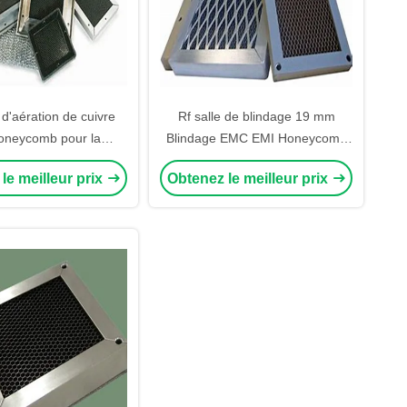
d'aération de cuivre
Rf salle de blindage 19 mm
oneycomb pour la
Blindage EMC EMI Honeycomb
à micro-ondes de la
Aérodromes fenêtre pour la
le meilleur prix
Obtenez le meilleur prix
 de Mri Faraday
chambre d'essai EMC Emi filtre à
air