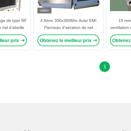
vidéo
age de type RF
4.8mm 300x300Mm Acier EMI
19 mm 
 nid d'abeille
Panneau d'aération de nid
ventilation 
d'abeille Pour Mrictxray Chambre
chambre 
lleur prix
Obtenez le meilleur prix
Obtenez 
de protection RF chambre de
détection
1