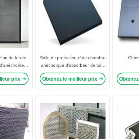
on de ferrite,
Salle de protection rf de chambre
Cham
 d'anéchoïdes,
anéchoïque d'absorbeur de tuile
n de carreaux,
de ferrite de chambre d'EMC
lleur prix
Obtenez le meilleur prix
Obtenez 
eur, salle de
ge