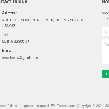
ntact rapide
Not
Adresse
Abon
plus
ROUTE DU NORD DE NO.5 WUQING, CHANGZHOU,
JISNGSU
Tél
86-519-88055165
E-mail
emcfilter18@gmail.com
C
alité filtre de ligne électrique d'IEM Fournisseur. Copyright © 2021-2