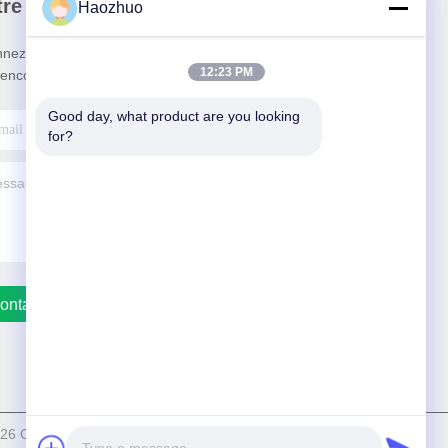
re newsletter
Haozhuo
nez-vous à notre newsletter pour des réductions et
12:23 PM
 encore.
Good day, what product are you looking 
for?
ontactez-Nous
026 Changzhou Haozhuo Electronic Co., Ltd. Tout. Les droits sont