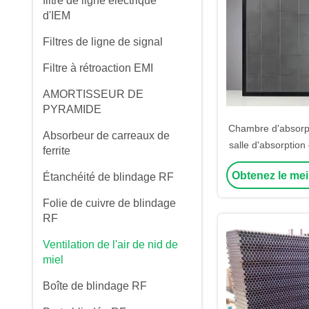
filtre de ligne électrique
d'IEM
Filtres de ligne de signal
Filtre à rétroaction EMI
AMORTISSEUR DE
PYRAMIDE
Chambre d'absorpti
Absorbeur de carreaux de
salle d'absorption
ferrite
salle d'absorptio
Obtenez le mei
Étanchéité de blindage RF
chambre d'échang
blinda
Folie de cuivre de blindage
RF
Ventilation de l'air de nid de
miel
Boîte de blindage RF