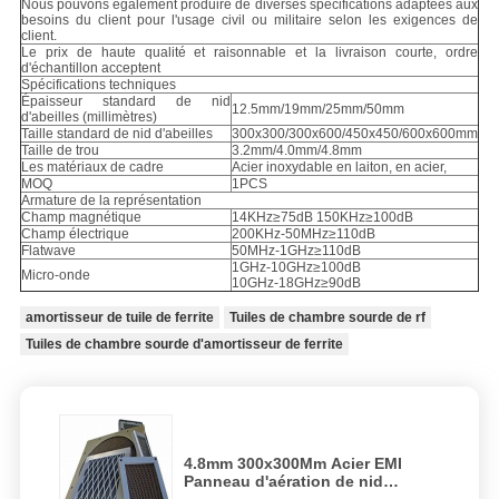
Nous pouvons également produire de diverses spécifications adaptées aux
besoins du client pour l'usage civil ou militaire selon les exigences de
client.
Le prix de haute qualité et raisonnable et la livraison courte, ordre
d'échantillon acceptent
Spécifications techniques
Épaisseur standard de nid
12.5mm/19mm/25mm/50mm
d'abeilles (millimètres)
Taille standard de nid d'abeilles
300x300/300x600/450x450/600x600mm
Taille de trou
3.2mm/4.0mm/4.8mm
Les matériaux de cadre
Acier inoxydable en laiton, en acier,
MOQ
1PCS
Armature de la représentation
Champ magnétique
14KHz≥75dB 150KHz≥100dB
Champ électrique
200KHz-50MHz≥110dB
Flatwave
50MHz-1GHz≥110dB
1GHz-10GHz≥100dB
Micro-onde
10GHz-18GHz≥90dB
amortisseur de tuile de ferrite
Tuiles de chambre sourde de rf
Tuiles de chambre sourde d'amortisseur de ferrite
4.8mm 300x300Mm Acier EMI
Panneau d'aération de nid