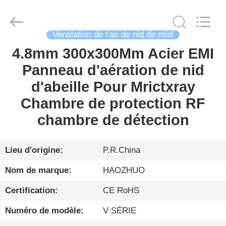
Changzhou
Haozhuo
Electronic
Co.,
Ltd..
Ventilation de l'air de nid de miel
All
Rights
Reserved.
4.8mm 300x300Mm Acier EMI
FIL
Panneau d'aération de nid
D'ACIER
d'abeille Pour Mrictxray
À
Chambre de protection RF
FAIBLE
chambre de détection
TENEUR
EN
CARBONE
Lieu d'origine:
P.R.China
Nom de marque:
HAOZHUO
PRODUITS
Certification:
CE RoHS
Numéro de modèle:
V SÉRIE
À