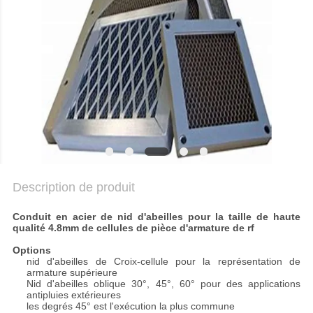
NOUVELLES
PLAN
DU
SITE
POLITIQUE
DE
CONFIDENTIALITÉ
Description de produit
Conduit en acier de nid d'abeilles pour la taille de haute
qualité 4.8mm de cellules de pièce d'armature de rf
Options
nid d'abeilles de Croix-cellule pour la représentation de
armature supérieure
Nid d'abeilles oblique 30°, 45°, 60° pour des applications
antipluies extérieures
les degrés 45° est l'exécution la plus commune