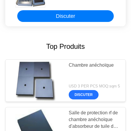
d'abeille Pour Mrictxray Chambre
de protection RF chambre de
détection
Discuter
Top Produits
Chambre anéchoïque
USD 3 PER PCS MOQ:sqm 5
DISCUTER
Salle de protection rf de
chambre anéchoïque
d'absorbeur de tuile de