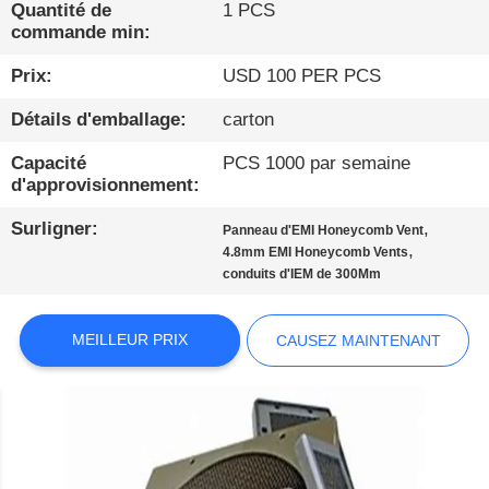
PROPOS
Quantité de
1 PCS
commande min:
DE
Prix:
USD 100 PER PCS
NOUS
Détails d'emballage:
carton
VISITE
Capacité
PCS 1000 par semaine
D'USINE
d'approvisionnement:
Surligner:
,
Panneau d'EMI Honeycomb Vent
,
CONDITIONS
4.8mm EMI Honeycomb Vents
conduits d'IEM de 300Mm
DE
PAIEMENT
MEILLEUR PRIX
CAUSEZ MAINTENANT
CONTACTEZ-
NOUS