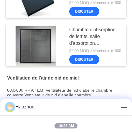
ferrite de chambre
$2.90 MOQ:>Morceaux =1000
d'EMC
DISCUTER
Chambre d'absorption
de ferrite, salle
d'absorption
d'anéchoïdes, salle
$2.90 MOQ:>Morceaux =1000
d'absorption de
DISCUTER
carreaux, chambre
d'échangeur, salle de
blindage
Ventilation de l'air de nid de miel
600x600 RF Air EMI Ventilateur de nid d'abeille chambre
couverte Ventilateur de nid d'abeille chambre
Haozhuo
25 mm Émi Rfi Bouclé Ventilateurs de guidage d'ondes Émi
Vent Panel IRM RF EMC Bouclage de la salle de blindage rf
emc chmaber anechoïque
10:06 AM
12.5MM EMI Aéroglisseurs de nid d'abeille Filtre en acier