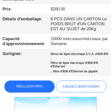
PROPOS
Prix:
$200.00
DE
NOUS
Détails d'emballage:
8 PCS DANS UN CARTON Le
POIDS BRUT d'UN CARTON
EST AU SUJET de 20Kg
VISITE
Capacité
10000 morceaux/morceaux par
D'USINE
d'approvisionnement:
Semaine
Surligner:
filtres de ligne électrique à C.A. d'IEM IFR
CONDITIONS
,
Filtre de ligne électrique d'IEM IFR
DE
d'Ethernet
,
filtre d'IEM d'Ethernet de gigabit
PAIEMENT
MEILLEUR PRIX
CAUSEZ MAINTENANT
CONTACTEZ-
NOUS