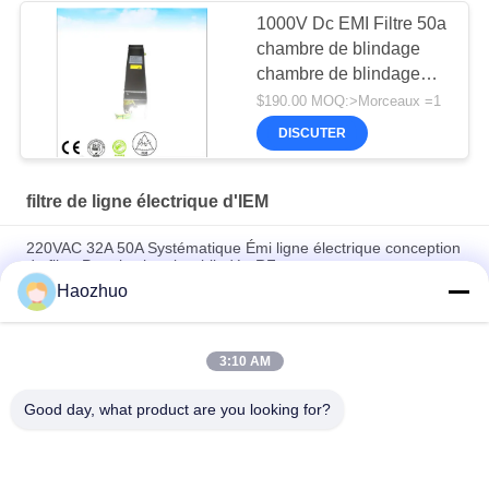
1000V Dc EMI Filtre 50a
chambre de blindage
chambre de blindage
chambre de blindage
$190.00 MOQ:>Morceaux =1
chambre de blindage
DISCUTER
chambre de blindage
filtre de ligne électrique d'IEM
220VAC 32A 50A Systématique Émi ligne électrique conception
de filtre Pour la chambre blindée RF
Haozhuo
1p 50 60 Hz 16a 220v Rfi Emi Filtre de ligne d'alimentation
Conception de filtre de ligne CC chambre anéchoïque CEM
blindage RF
3:10 AM
70A 500VAC EMC EMI Filtreur de ligne électrique
Good day, what product are you looking for?
Catégories populaires
Tous