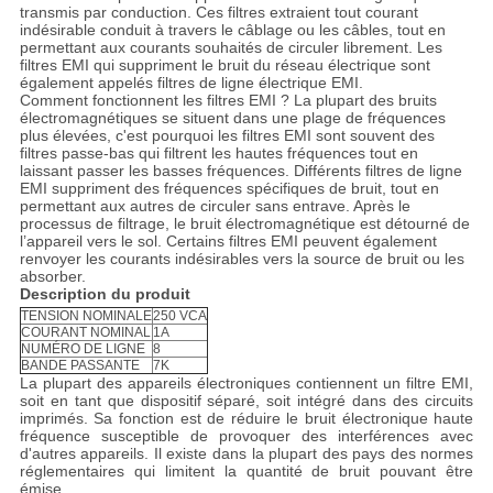
transmis par conduction. Ces filtres extraient tout courant
indésirable conduit à travers le câblage ou les câbles, tout en
permettant aux courants souhaités de circuler librement. Les
filtres EMI qui suppriment le bruit du réseau électrique sont
également appelés filtres de ligne électrique EMI.
Comment fonctionnent les filtres EMI ? La plupart des bruits
électromagnétiques se situent dans une plage de fréquences
plus élevées, c'est pourquoi les filtres EMI sont souvent des
filtres passe-bas qui filtrent les hautes fréquences tout en
laissant passer les basses fréquences. Différents filtres de ligne
EMI suppriment des fréquences spécifiques de bruit, tout en
permettant aux autres de circuler sans entrave. Après le
processus de filtrage, le bruit électromagnétique est détourné de
l’appareil vers le sol. Certains filtres EMI peuvent également
renvoyer les courants indésirables vers la source de bruit ou les
absorber.
Description du produit
TENSION NOMINALE
250 VCA
COURANT NOMINAL
1A
NUMÉRO DE LIGNE
8
BANDE PASSANTE
7K
La plupart des appareils électroniques contiennent un filtre EMI,
soit en tant que dispositif séparé, soit intégré dans des circuits
imprimés. Sa fonction est de réduire le bruit électronique haute
fréquence susceptible de provoquer des interférences avec
d'autres appareils. Il existe dans la plupart des pays des normes
réglementaires qui limitent la quantité de bruit pouvant être
émise.