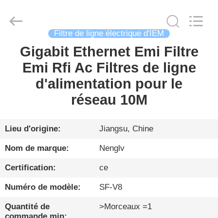
Changzhou
Haozhuo
Electronic
Co.,
Ltd..
Filtre de ligne électrique d'IEM
All
Rights
Reserved.
Gigabit Ethernet Emi Filtre
FIL
Emi Rfi Ac Filtres de ligne
D'ACIER
d'alimentation pour le
À
réseau 10M
FAIBLE
TENEUR
EN
Lieu d'origine:
Jiangsu, Chine
CARBONE
Nom de marque:
Nenglv
Certification:
ce
PRODUITS
Numéro de modèle:
SF-V8
À
Quantité de
>Morceaux =1
commande min: