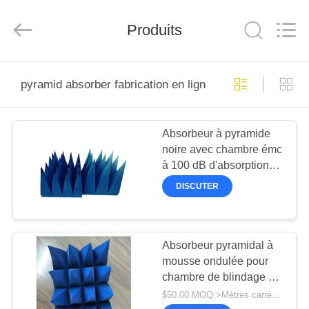
derlandse
ληνικά
日
Produits
本語
한국
दी
Türkçe
ndonesia
FIL
iếng Việt
فارسی
pyramid absorber fabrication en ligne
D'ACIER
Polski
À
Absorbeur à pyramide
Chine
FAIBLE
Bon
noire avec chambre émc
Qualité
TENEUR
Salle
à 100 dB d'absorption
de
blindage
sonore et perte
EN
RF
DISCUTER
Supplier.
d'insertion
Copyright
CARBONE
©
2021
-
2026
Changzhou
Absorbeur pyramidal à
PRODUITS
Haozhuo
Electronic
mousse ondulée pour
Co.,
Ltd..
chambre de blindage RF
All
À
Rights
et chambre anéchoïque
$50.00 MOQ:>Mètres carrés =1
Reserved.
CEM