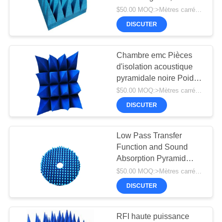
NOUVELLES
absorbeur EMI, blindage
$50.00 MOQ:>Mètres carrés =1
RF
DISCUTER
PLAN
DU
Chambre emc Pièces
d'isolation acoustique
SITE
pyramidale noire Poids
brut unique de 1 000 kg
$50.00 MOQ:>Mètres carrés =1
PRIVACY
pour la réduction du bruit
DISCUTER
et l'absorption du son
POLICY
Low Pass Transfer
Function and Sound
Absorption Pyramid
Absorber Customized for
$50.00 MOQ:>Mètres carrés =1
Perfect Sound
DISCUTER
Absorption Needs
RFI haute puissance