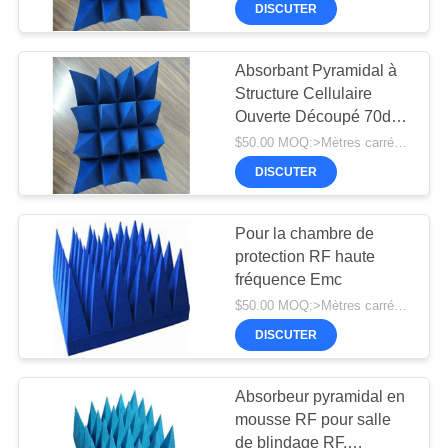
PROPOS
DISCUTER
DE
Absorbant Pyramidal à
NOUS
Structure Cellulaire
Ouverte Découpé 70db
VISITE
Matériau Absorbant
$50.00 MOQ:>Mètres carrés =1
Radar pièce de blindage
D'USINE
DISCUTER
RF chambre anéchoïque
EMC
CONDITIONS
Pour la chambre de
protection RF haute
DE
fréquence Emc
PAIEMENT
$50.00 MOQ:>Mètres carrés =1
DISCUTER
CONTACTEZ-
NOUS
Absorbeur pyramidal en
mousse RF pour salle
de blindage RF,