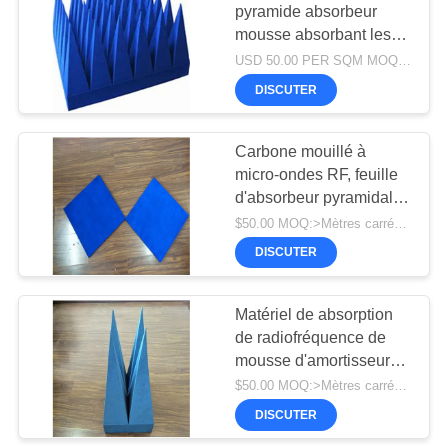
pyramide absorbeur
mousse absorbant les
micro-ondes matériaux rf
USD 50.00 PER SQM MOQ:100 SQM PAR ORDRE
salle de blindage
DISCUTER
Carbone mouillé à
micro-ondes RF, feuille
d'absorbeur pyramidale,
matériau absorbant le
$50.00 MOQ:>Mètres carrés =1
rayonnement
DISCUTER
Matériel de absorption
de radiofréquence de
mousse d'amortisseur
de pyramide de la
$50.00 MOQ:>Mètres carrés =1
chambre sourde rf
DISCUTER