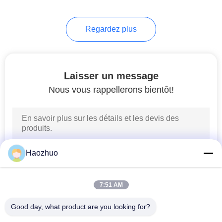
6
Regardez plus
Boîte de blindage
RF
Laisser un message
Nous vous rappellerons bientôt!
20
Porte blindée RF
Haozhuo
7:51 AM
Good day, what product are you looking for?