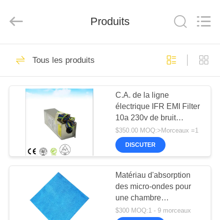
2026
Changzhou
Haozhuo
Electronic
Produits
Co.,
Ltd..
All
Rights
FIL
Reserved.
47
Tous les produits
D'ACIER
filtre de ligne
À
électrique d'IEM
C.A. de la ligne
FAIBLE
électrique IFR EMI Filter
TENEUR
10a 230v de bruit
d'Ethernet de LC pour le
EN
$350.00 MOQ:>Morceaux =1
système d'alimentation
CARBONE
DISCUTER
34
Filtres de ligne de
Matériau d'absorption
PRODUITS
des micro-ondes pour
signal
une chambre
À
anéchoïque
$300 MOQ:1 - 9 morceaux