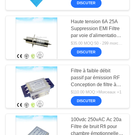
PROPOS
DISCUTER
DE
Haute tension 6A 25A
NOUS
20
Suppression EMI Filtre
par voie d'alimentation
Filtre à rétroaction
VISITE
Dc Filtre de ligne RF
$35.00 MOQ:50 - 299 morceaux
EMI
salle de blindage et
D'USINE
DISCUTER
chambre émotionnelle
CONDITIONS
Filtre à faible débit
passif par émission RF
DE
Conception de filtre à
PAIEMENT
30
ligne 3 phases Dc Filtre
$110.00 MOQ:>Morceaux =1
de bruit 1A-1000A
AMORTISSEUR DE
DISCUTER
CONTACTEZ-
PYRAMIDE
NOUS
100vdc 250vAC Ac 20a
Filtre de bruit Rfi pour
chambre émotionnelle à