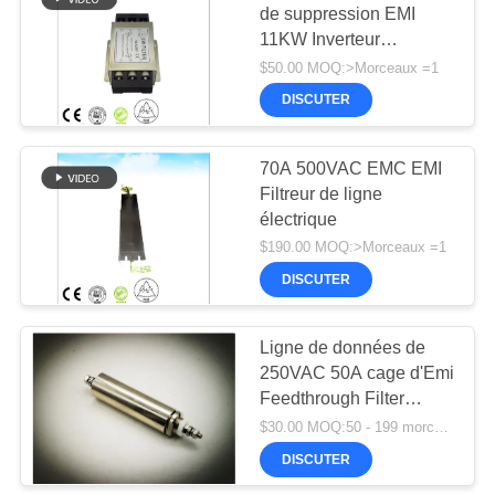
de suppression EMI
11KW Inverteur
30
Répression du bruit
$50.00 MOQ:>Morceaux =1
chambre de blindage rf
Folie de cuivre de
DISCUTER
chambre émotionnelle
blindage RF
chambre émotionnelle
70A 500VAC EMC EMI
Filtreur de ligne
électrique
$190.00 MOQ:>Morceaux =1
DISCUTER
11
Ventilation de l'air
Ligne de données de
250VAC 50A cage d'Emi
de nid de miel
Feedthrough Filter
Capacitor For Faraday
$30.00 MOQ:50 - 199 morceaux
DISCUTER