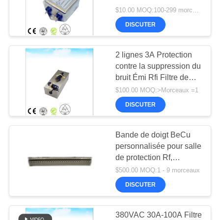
NOUVELLES
deux étages
$10.00 MOQ:100-299 morceaux
DISCUTER
17
PLAN
Absorbeur de
DU
2 lignes 3A Protection
contre la suppression du
SITE
carreaux de ferrite
bruit Émi Rfi Filtre de
bruit pour pièce
$100.00 MOQ:>Morceaux =1
POLITIQUE
protégée
DISCUTER
DE
CONFIDENTIALITÉ
Bande de doigt BeCu
35
personnalisée pour salle
Étanchéité de
de protection Rf,
chambre anéchoïque
$500.00 MOQ:1 - 9 morceaux
blindage RF
emc, salle mri, pièce
DISCUTER
blindée rf
380VAC 30A-100A Filtre