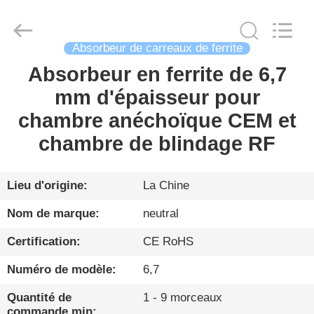
Changzhou
Haozhuo
Electronic
Co.,
Ltd..
Absorbeur de carreaux de ferrite
All
Rights
Reserved.
Absorbeur en ferrite de 6,7
FIL
mm d'épaisseur pour
D'ACIER
chambre anéchoïque CEM et
À
chambre de blindage RF
FAIBLE
TENEUR
EN
Lieu d'origine:
La Chine
CARBONE
Nom de marque:
neutral
Certification:
CE RoHS
PRODUITS
Numéro de modèle:
6,7
À
Quantité de
1 - 9 morceaux
commande min: