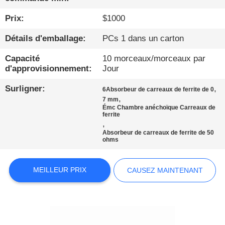
PROPOS
Prix:
$1000
DE
NOUS
Détails d'emballage:
PCs 1 dans un carton
Capacité
10 morceaux/morceaux par
VISITE
d'approvisionnement:
Jour
D'USINE
Surligner:
,
6Absorbeur de carreaux de ferrite de 0
,
7 mm
Émc Chambre anéchoïque Carreaux de
ferrite
CONDITIONS
,
DE
Absorbeur de carreaux de ferrite de 50
ohms
PAIEMENT
MEILLEUR PRIX
CAUSEZ MAINTENANT
CONTACTEZ-
NOUS