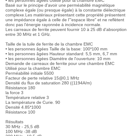
• les personnes âgées
Utilisé pour la chambre EMC
Basé sur le principe d'avoir une perméabilité magnétique
complexe égale (ou presque égale) à la constante diélectrique
complexe.Les matériaux présentant cette propriété présentent
une impédance égale à celle de l'"espace libre" et ne reflètent
donc pas l'énergie rayonnée à incidence normale.
Les carreaux de ferrite peuvent fournir 10 à 25 dB d'absorption
entre 30 MHz et 1 GHz.
Taille de la tuile de ferrite de la chambre EMC
• les personnes âgées
Taille de la base: 100*100 mm
• les personnes âgées
Hauteur standard: 5,5 mm, 6,7 mm
• les personnes âgées
Diamètre de l'ouverture: 10 mm
Demande de carreaux de ferrite pour une chambre EMC
Utilisé pour la chambre EMC
Perméabilité initiale
5500
Facteur de perte relative
15@0,1 MHz
Densité du flux de saturation
280 ((1194A/m)
Résistance
180
la force
3
Température relative
3
La température de Curie.
90
Densité
4.85*1000
Résistance
100
Résultats
30 MHz
- 25,5 dB
100 MHz
-38 dB