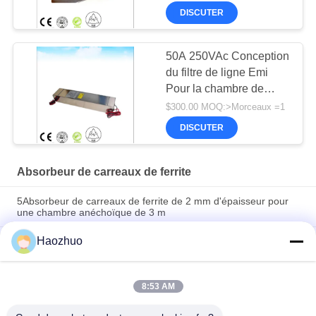
chambre émotionnelle
DISCUTER
50A 250VAc Conception
du filtre de ligne Emi
Pour la chambre de
blindage RF et la
$300.00 MOQ:>Morceaux =1
chambre anéchoïque
DISCUTER
Absorbeur de carreaux de ferrite
5Absorbeur de carreaux de ferrite de 2 mm d'épaisseur pour
une chambre anéchoïque de 3 m
Haozhuo
Absorbeur de ferrite haute fréquence pour blindage RF, taille
100*100, pour chambre de blindage RF, chambre anéchoïque
CEM
8:53 AM
Absorbeur en ferrite de 6,7 mm d'épaisseur pour chambre
anéchoïque CEM et chambre de blindage RF