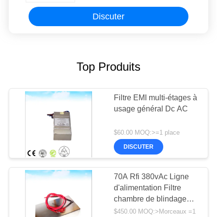
Discuter
Top Produits
Filtre EMI multi-étages à
usage général Dc AC
$60.00 MOQ:>=1 place
DISCUTER
70A Rfi 380vAc Ligne
d'alimentation Filtre
chambre de blindage
chambre émotionnelle
$450.00 MOQ:>Morceaux =1